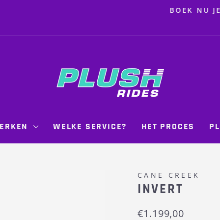
en zorg dat je voorbereid de trails
 NU JE ONDERHOUD
Pause
slideshow
ERKEN
WELKE SERVICE?
HET PROCES
PL
CANE CREEK
INVERT
Regular
€1.199,00