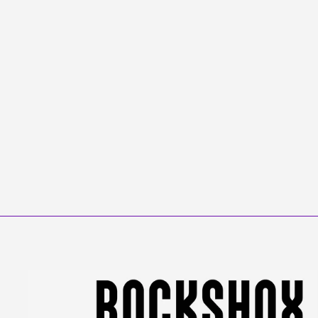
Invert
CANE CREEK
from €1.199,00