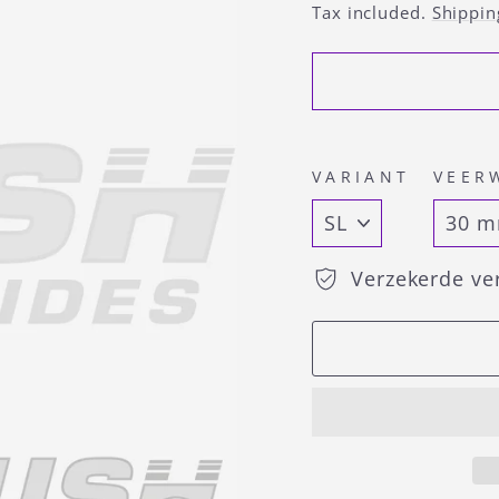
price
Tax included.
Shippin
VARIANT
VEER
Verzekerde ve