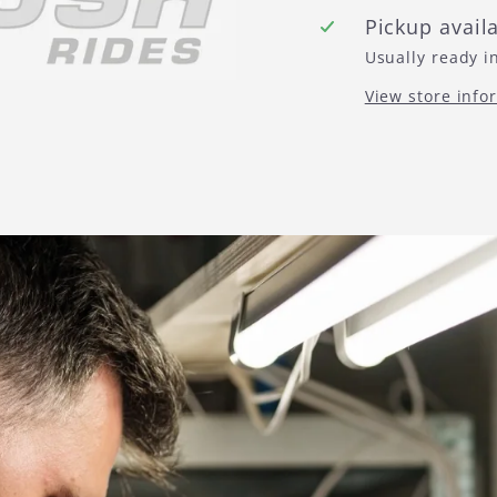
Pickup avail
Usually ready i
View store info