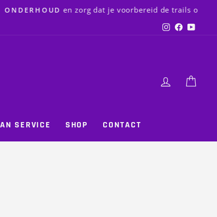
 op kan
Instagram
Faceboo
YouT
LOG IN
CAR
AN SERVICE
SHOP
CONTACT