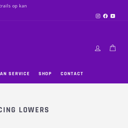
 op kan
Instagram
Faceboo
YouT
LOG IN
CAR
AN SERVICE
SHOP
CONTACT
CING LOWERS