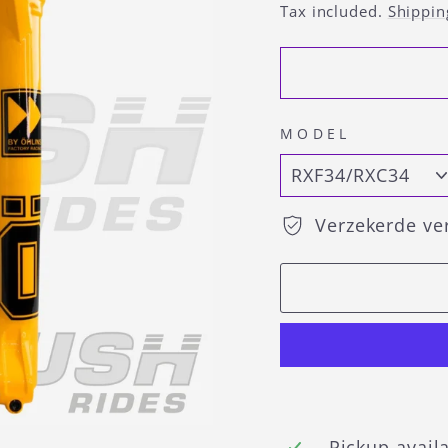
price
Tax included.
Shippin
MODEL
Verzekerde ve
Pickup avail