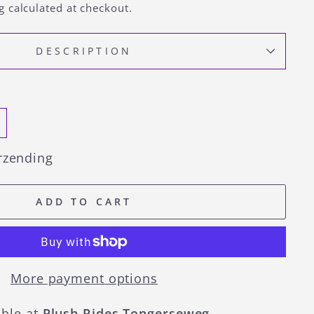
g
calculated at checkout.
DESCRIPTION
rzending
ADD TO CART
More payment options
able at
Plush Rides Tongerseweg