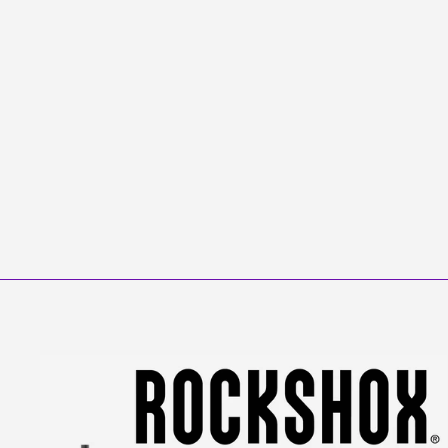
Factory Racing Lowers
ÖHLINS
from €499,95